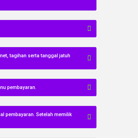
et, tagihan serta tanggal jatuh
menu pembayaran.
nal pembayaran. Setelah memilik