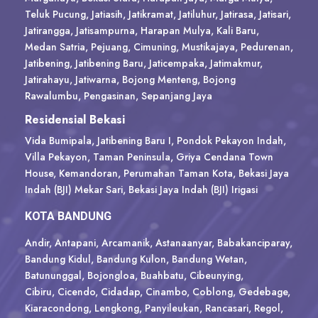
Teluk Pucung, Jatiasih, Jatikramat, Jatiluhur, Jatirasa, Jatisari,
Jatirangga, Jatisampurna, Harapan Mulya, Kali Baru,
Medan Satria, Pejuang, Cimuning, Mustikajaya, Pedurenan,
Jatibening, Jatibening Baru, Jaticempaka, Jatimakmur,
Jatirahayu, Jatiwarna, Bojong Menteng, Bojong
Rawalumbu, Pengasinan, Sepanjang Jaya
Residensial Bekasi
Vida Bumipala, Jatibening Baru I, Pondok Pekayon Indah,
Villa Pekayon, Taman Peninsula, Griya Cendana Town
House, Kemandoran, Perumahan Taman Kota, Bekasi Jaya
Indah (BJI) Mekar Sari, Bekasi Jaya Indah (BJI) Irigasi
KOTA BANDUNG
Andir, Antapani, Arcamanik, Astanaanyar, Babakanciparay,
Bandung Kidul, Bandung Kulon, Bandung Wetan,
Batununggal, Bojongloa, Buahbatu, Cibeunying,
Cibiru, Cicendo, Cidadap, Cinambo, Coblong, Gedebage,
Kiaracondong, Lengkong, Panyileukan, Rancasari, Regol,