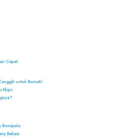
an Cepat
 Canggih untuk Rumah!
ai Kbps
ngnya?
a Bumipala
xy Bekasi