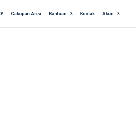
O!
Cakupan Area
Bantuan
Kontak
Akun