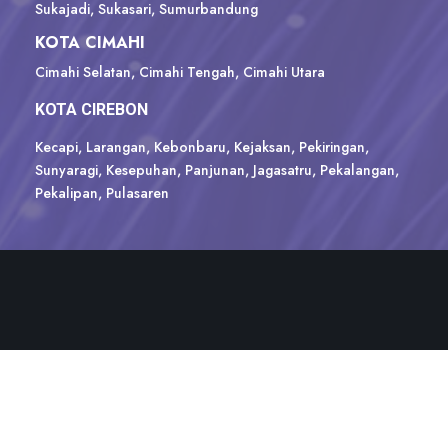
Sukajadi, Sukasari, Sumurbandung
KOTA CIMAHI
Cimahi Selatan, Cimahi Tengah, Cimahi Utara
KOTA CIREBON
Kecapi, Larangan, Kebonbaru, Kejaksan, Pekiringan,
Sunyaragi, Kesepuhan, Panjunan, Jagasatru, Pekalangan,
Pekalipan, Pulasaren