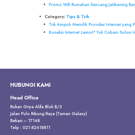
Promo Wifi Rumahan Kencang Jatibening Bar
Category:
Tips & Trik
Trik Ampuh Memilih Provider Internet yang P
Koneksi Internet Lemot? Yuk Cobain Solusi In
HUBUNGI KAMI
Head Office
Rukan Griya Alifa Blok B/3
Jalan Pulo Ribung Raya (Taman Galaxy)
Bekasi – 17148
Telp : 021-82418811