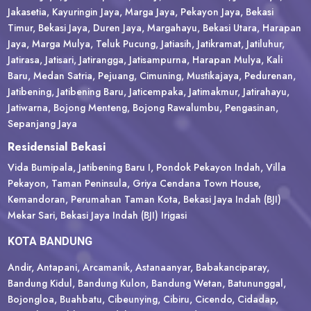
Jakasetia, Kayuringin Jaya, Marga Jaya, Pekayon Jaya, Bekasi
Timur, Bekasi Jaya, Duren Jaya, Margahayu,
Bekasi Utara, Harapan
Jaya, Marga Mulya, Teluk Pucung, Jatiasih, Jatikramat, Jatiluhur,
Jatirasa, Jatisari, Jatirangga, Jatisampurna, Harapan Mulya, Kali
Baru, Medan Satria, Pejuang, Cimuning, Mustikajaya, Pedurenan,
Jatibening, Jatibening Baru, Jaticempaka, Jatimakmur, Jatirahayu,
Jatiwarna, Bojong Menteng, Bojong Rawalumbu, Pengasinan,
Sepanjang Jaya
Residensial Bekasi
Vida Bumipala, Jatibening Baru I, Pondok Pekayon Indah, Villa
Pekayon, Taman Peninsula, Griya Cendana Town House,
Kemandoran, Perumahan Taman Kota, Bekasi Jaya Indah (BJI)
Mekar Sari, Bekasi Jaya Indah (BJI) Irigasi
KOTA BANDUNG
Andir, Antapani, Arcamanik, Astanaanyar, Babakanciparay,
Bandung Kidul, Bandung Kulon, Bandung Wetan, Batununggal,
Bojongloa, Buahbatu, Cibeunying, Cibiru, Cicendo, Cidadap,